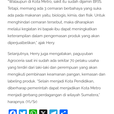
“Walaupun di Kota Metro, sakit itu sudah dijamin BPJS.
Tetapi, memang ada 3 cemaran berbahaya yang suka
ada pada makanan yaitu, biologis, kimia, dan fisik. Untuk
menghindari cemaran tersebut, maka diharapkan
melalui kegiatan ini bapak-ibu dapat meningkatkan
keterampilan dalam pengemasan produk yang akan
diperjualbelikan,” ajak Hery.
Selanjutnya, Herry juga mengatakan, paguyuban
Agroceria saat ini sudah ada sekitar 70 pelaku usaha
yang terdiri dari laki-laki dan perempuan yang akan
mengikuti pembinaan keamanan pangan, kemasan dan
labeling produk. “Selain menjadi Kota Pendidikan,
diberharap pemerintah dapat menjadikan Kota Metro
menjadi gerbang perdagangan di wilayah Sumatera,”
harapnya. (Yl/Sr)
Facebook
Twitter
WhatsApp
X
Telegram
Share