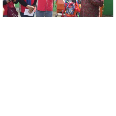
BANTUAN
BERITA
KOTA METRO
LINGKUNGAN
Pemkot Metro Serahkan Bentor untuk
Pesantren Bank Sampah Banjarsari,
Dorong Gerakan “Malu Buang Sampah
Sembarangan”
9 Mei 2026 13:13
0
BENCANA