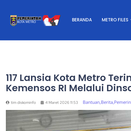
BERANDA
METRO FILES
117 Lansia Kota Metro Ter
Kemensos RI Melalui Din
Bantuan
,
Berita
,
Pemerin
tim diskominfo
4 Maret 2026 11:53