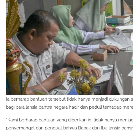
Ia berharap bantuan tersebut tidak hanya menjadi dukungan s
bagi para lansia bahwa negara hadir dan peduli terhadap mere
“Kami berharap bantuan yang diberikan ini tidak hanya menjad
penyemangat dan penguat bahwa Bapak dan Ibu lansia bahwa k