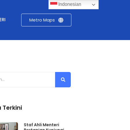
Indonesian
ERI
Metro Maps
 Terkini
Staf Ahli Menteri