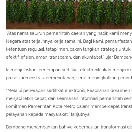
“Atas nama seluruh pemerintah daerah yang hadir, kami meny
Negara atas terjalinnya kerja sama ini. Bagi kami, pemanfaata
ketentuan regulasi, tetapi merupakan langkah strategis unt
efektif, efisien, aman, transparan, dan akuntabel,” ujar Bamban
Ia menjelaskan, penerapan sertifikat elektronik akan menja
proses administrasi pemerintahan, serta meningkatkan perlin
“Melalui penerapan sertifikat elektronik, keabsahan dokumen d
menjadi lebih cepat, dan keamanan informasi pemerintah sema
komitmen Pemerintah Kota Metro dalam mempercepat transfor
pelayanan kepada masyarakat,” lanjutnya.
Bambang menambahkan bahwa keberhasilan transformasi dig