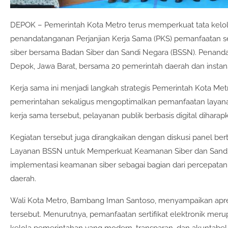
DEPOK – Pemerintah Kota Metro terus memperkuat tata kelola
penandatanganan Perjanjian Kerja Sama (PKS) pemanfaatan se
siber bersama Badan Siber dan Sandi Negara (BSSN). Penand
Depok, Jawa Barat, bersama 20 pemerintah daerah dan instans
Kerja sama ini menjadi langkah strategis Pemerintah Kota M
pemerintahan sekaligus mengoptimalkan pemanfaatan layanan B
kerja sama tersebut, pelayanan publik berbasis digital diharap
Kegiatan tersebut juga dirangkaikan dengan diskusi panel ber
Layanan BSSN untuk Memperkuat Keamanan Siber dan Sandi 
implementasi keamanan siber sebagai bagian dari percepatan 
daerah.
Wali Kota Metro, Bambang Iman Santoso, menyampaikan apresi
tersebut. Menurutnya, pemanfaatan sertifikat elektronik me
kelola pemerintahan yang modern, transparan, dan akuntabel