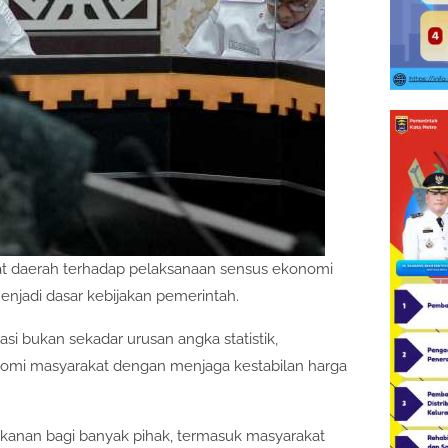
at daerah terhadap pelaksanaan sensus ekonomi
njadi dasar kebijakan pemerintah.
i bukan sekadar urusan angka statistik,
onomi masyarakat dengan menjaga kestabilan harga
ekanan bagi banyak pihak, termasuk masyarakat