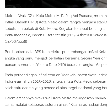
Metro – Wakil Wali Kota Metro, M. Rafieq Adi Pradana, memim
Inflasi Daerah (TPID) Kota Metro dalam rangka menjaga stabil
kebutuhan pokok di Kota Metro. Kegiatan tersebut berlangsun
Bank Indonesia, Badan Pusat Statistik (BPS), Asisten II Sekda K
(24/06/2026)
Berdasarkan data BPS Kota Metro, perkembangan inflasi Ko
angka yang perlu menjadi perhatian bersama. Secara Year on Ye
persen, sementara Year to Date (YtD) berada di angka 1,62 per
Pada perbandingan inflasi Year on Year kabupaten/kota Inde
Indonesia Tahun 2025–2026, angka inflasi Kota Metro sebesa
salah satu daerah yang berada di atas target nasional yang be
Dalam arahannya, Wakil Wali Kota Metro menegaskan bahwa ta
sama melalui kolaborasi seluruh pihak. “Kita harus hadapi den