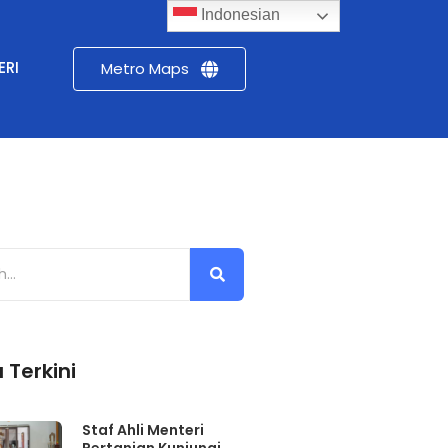
Indonesian
ERI
Metro Maps
 Terkini
Staf Ahli Menteri