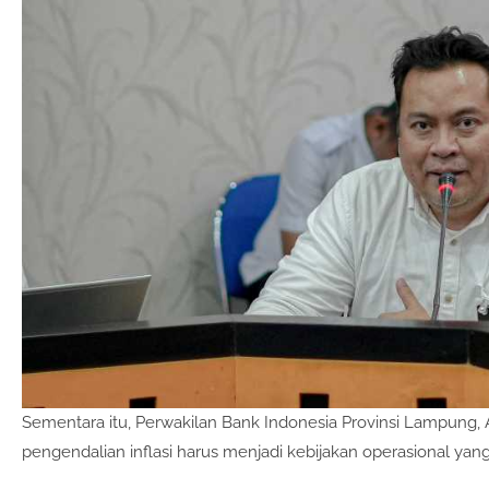
Sementara itu, Perwakilan Bank Indonesia Provinsi Lampung
pengendalian inflasi harus menjadi kebijakan operasional yang