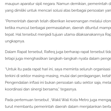
maupun aparatur sipil negara. Namun demikian, pemerinta
yang dimiliki untuk mencari solusi atas berbagai persoalan ya
“Pemerintah daerah telah diberikan kewenangan melalui otono
ketika muncul berbagai permasalahan, daerah dituntut mamp
tepat. Hal tersebut menjadi tujuan utama dilaksanakannya Rapat
ungkapnya.
Dalam Rapat tersebut, Rafieq juga berharap rapat tersebut t
tetapi juga menghasilkan langkah-langkah nyata dalam pengend
“Untuk itu pada rapat hari ini, saya meminta seluruh organis
terkini di sektor masing-masing, mulai dari perdagangan, ket
Pengendalian inflasi ini bukan persoalan satu sektor saja, me
koordinasi dan sinergi bersama,” tegasnya.
Pada pertemuan tersebut , Wakil Wali Kota Metro juga mengap
turut membantu pemerintah daerah dalam menjalankan berba