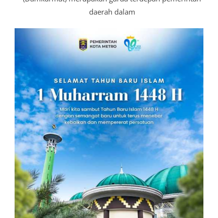
daerah dalam
K