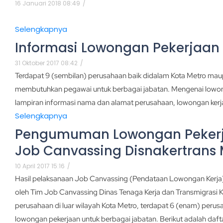
16 Januari 2018 08:49
/
Selengkapnya
Informasi Lowongan Pekerjaan
31 Oktober 2017 08:42
/
Terdapat 9 (sembilan) perusahaan baik didalam Kota Metro mau
membutuhkan pegawai untuk berbagai jabatan. Mengenai lowong
lampiran informasi nama dan alamat perusahaan, lowongan kerja
Selengkapnya
Pengumuman Lowongan Pekerj
Job Canvassing Disnakertrans 
10 April 2017 15:16
/
Hasil pelaksanaan Job Canvassing (Pendataan Lowongan Kerja
oleh Tim Job Canvassing Dinas Tenaga Kerja dan Transmigrasi 
perusahaan di luar wilayah Kota Metro, terdapat 6 (enam) per
lowongan pekerjaan untuk berbagai jabatan. Berikut adalah daft