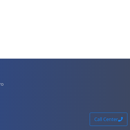
ro
Call Center